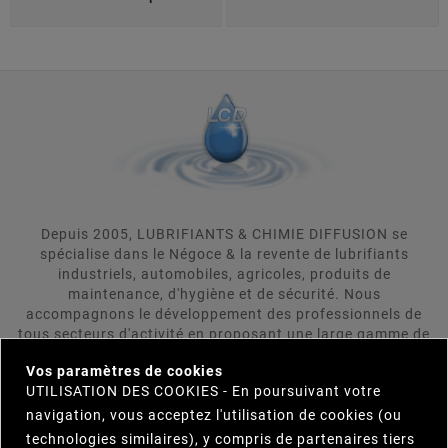
Depuis 2005, LUBRIFIANTS & CHIMIE DIFFUSION se
spécialise dans le Négoce & la revente de lubrifiants
industriels, automobiles, agricoles, produits de
maintenance, d'hygiène et de sécurité. Nous
accompagnons le développement des professionnels de
tous secteurs d'activité en proposant une large gamme de
×
produits répondant aux attentes rigoureuses de nos
Vos paramètres de cookies
clients. LUBRIFIANTS & CHIMIE DIFFUSION se positionne
UTILISATION DES COOKIES - En poursuivant votre
comme votre interlocuteur unique et s'engage à trouver
pour vous le produit répondant le plus précisement et le
navigation, vous acceptez l'utilisation de cookies (ou
plus efficacement à vos besoins. Parcourez notre
technologies similaires), y compris de partenaires tiers