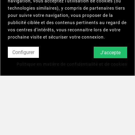
navigation, vous acceptez l'utilisation de cookies (ou
DÉGRAISSANT
DESINFECTANT
DÉTERGENT
DESODORISANT
technologies similaires), y compris de partenaires tiers
DÉSINFECTANT 3D+
CITRONNELLE 5L
pour suivre votre navigation, vous proposer de la
750CC
publicité ciblée et des contenus pertinents au regard de
vos centres d'intérêts, vous reconnaitre lors de votre
prochaine visite et sécuriser votre connexion.
Configurer
J'accepte
Politique en matière de confidentialité et de cookies
CIRE LIQUIDE JAUNE 5L
SACS POUBELLES NOIR
BD RENFORCE 130 L