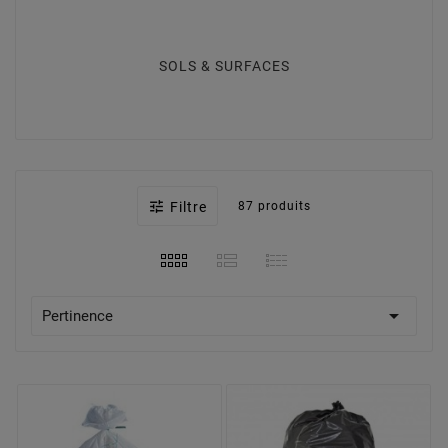
SOLS & SURFACES
SACS POUBELLES & HOUSSES

Filtre
87 produits
INSECTICIDES & REPULSIFS

Pertinence
SANITAIRES
PARQUETS