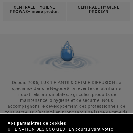
CENTRALE HYGIENE
CENTRALE HYGIENE
PROWASH mono produit
PROKLYN
Depuis 2005, LUBRIFIANTS & CHIMIE DIFFUSION se
spécialise dans le Négoce & la revente de lubrifiants
industriels, automobiles, agricoles, produits de
maintenance, d'hygiène et de sécurité. Nous
accompagnons le développement des professionnels de
tous secteurs d'activité en proposant une large gamme de
×
produits répondant aux attentes rigoureuses de nos
Vos paramètres de cookies
clients. LUBRIFIANTS & CHIMIE DIFFUSION se positionne
UTILISATION DES COOKIES - En poursuivant votre
comme votre interlocuteur unique et s'engage à trouver