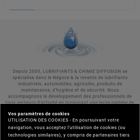
ENTRETIEN VEHICULES
Depuis 2005, LUBRIFIANTS & CHIMIE DIFFUSION se
spécialise dans le Négoce & la revente de lubrifiants
industriels, automobiles, agricoles, produits de
maintenance, d'hygiène et de sécurité. Nous
accompagnons le développement des professionnels de
tous secteurs d'activité en proposant une large gamme de
×
produits répondant aux attentes rigoureuses de nos
Vos paramètres de cookies
clients. LUBRIFIANTS & CHIMIE DIFFUSION se positionne
UTILISATION DES COOKIES - En poursuivant votre
comme votre interlocuteur unique et s'engage à trouver
navigation, vous acceptez l'utilisation de cookies (ou
pour vous le produit répondant le plus précisement et le
plus efficacement à vos besoins. Parcourez notre
technologies similaires), y compris de partenaires tiers
catalogue et n'hésitez pas à nous contacter.