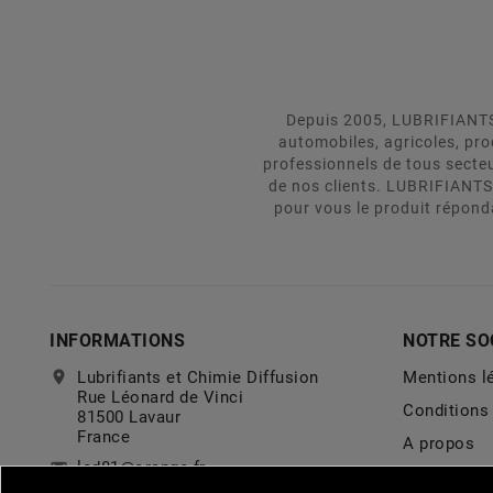
Depuis 2005, LUBRIFIANTS 
automobiles, agricoles, pr
professionnels de tous secte
de nos clients. LUBRIFIANTS
pour vous le produit répond
INFORMATIONS
NOTRE SO
location_on
Lubrifiants et Chimie Diffusion
Mentions l
Rue Léonard de Vinci
Conditions 
81500 Lavaur
France
A propos
lcd81@orange.fr
email
Politique d