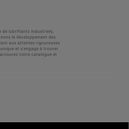
e lubrifiants industriels,
agnons le développement des
dant aux attentes rigoureuses
unique et s'engage à trouver
Parcourez notre catalogue et
×