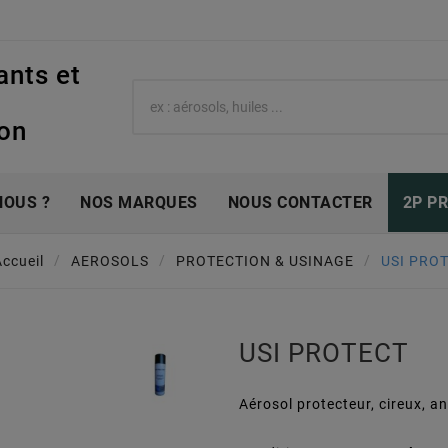
ants et
e
ion
NOUS ?
NOS MARQUES
NOUS CONTACTER
2P P
Accueil
AEROSOLS
PROTECTION & USINAGE
USI PRO
USI PROTECT
Aérosol protecteur, cireux, a