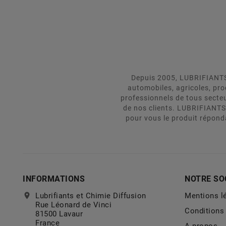
Depuis 2005, LUBRIFIANTS 
automobiles, agricoles, pr
professionnels de tous secte
de nos clients. LUBRIFIANTS
pour vous le produit répond
INFORMATIONS
NOTRE SO
location_on
Lubrifiants et Chimie Diffusion
Mentions l
Rue Léonard de Vinci
Conditions 
81500 Lavaur
France
A propos