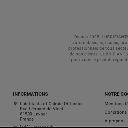
Depuis 2005, LUBRIFIANTS 
automobiles, agricoles, pr
professionnels de tous secte
de nos clients. LUBRIFIANTS
pour vous le produit répond
INFORMATIONS
NOTRE SO
location_on
Lubrifiants et Chimie Diffusion
Mentions l
Rue Léonard de Vinci
Conditions 
81500 Lavaur
France
A propos
lcd81@orange.fr
email