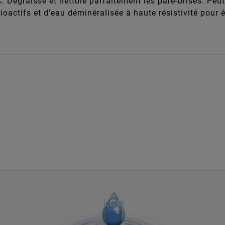
C. Dégraisse et nettoie parfaitement les pare-brises. Peu
ioactifs et d'eau déminéralisée à haute résistivité pour é