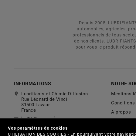
Depuis 2005, LUBRIFIANTS 
automobiles, agricoles, pr
professionnels de tous secte
de nos clients. LUBRIFIANTS
pour vous le produit répond
INFORMATIONS
NOTRE SO
location_on
Lubrifiants et Chimie Diffusion
Mentions l
Rue Léonard de Vinci
Conditions 
81500 Lavaur
France
A propos
lcd81@orange.fr
email
Politique d
0563585294
Vos paramètres de cookies
call
Politique d
UTILISATION DES COOKIES - En poursuivant votre navigation, 
confidentia