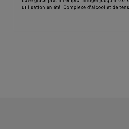
Lave glace prêt à l'emploi antigel jusqu'à -20°
utilisation en été. Complexe d'alcool et de tens