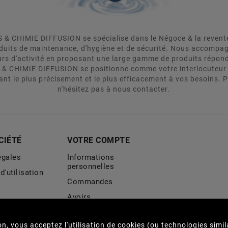
& CHIMIE DIFFUSION se spécialise dans le Négoce & la revente d
oduits de maintenance, d'hygiène et de sécurité. Nous accomp
urs d'activité en proposant une large gamme de produits répon
 & CHIMIE DIFFUSION se positionne comme votre interlocuteur 
ant le plus précisement et le plus efficacement à vos besoins. 
n'hésitez pas à nous contacter.
CIÉTÉ
VOTRE COMPTE
égales
Informations
personnelles
d'utilisation
Commandes
Avoirs
e cookies
Adresses
e
vous acceptez l'utilisation de cookies (ou technologies similai
lité
Mes alertes