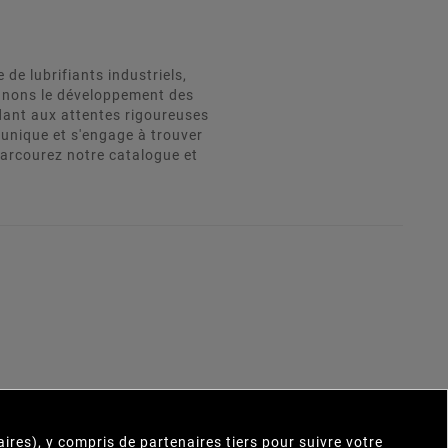
e lubrifiants industriels,
agnons le développement des
dant aux attentes rigoureuses
unique et s'engage à trouver
Parcourez notre catalogue et
×
res), y compris de partenaires tiers pour suivre votre