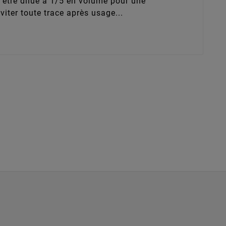
t être dilué à 1/5 en volume pour une
viter toute trace après usage...