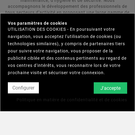
maintenance, d'hygiène et de sécurité. Nous
accompagnons le développement des professionnels de
tous secteurs d'activité en proposant une large gamme de
×
produits répondant aux attentes rigoureuses de nos
Vos paramètres de cookies
clients. LUBRIFIANTS & CHIMIE DIFFUSION se positionne
UTILISATION DES COOKIES - En poursuivant votre
comme votre interlocuteur unique et s'engage à trouver
navigation, vous acceptez l'utilisation de cookies (ou
pour vous le produit répondant le plus précisement et le
plus efficacement à vos besoins. Parcourez notre
technologies similaires), y compris de partenaires tiers
catalogue et n'hésitez pas à nous contacter.
pour suivre votre navigation, vous proposer de la
publicité ciblée et des contenus pertinents au regard de
vos centres d'intérêts, vous reconnaitre lors de votre

INFORMATIONS
prochaine visite et sécuriser votre connexion.

NOTRE SOCIÉTÉ
Configurer
J'accepte

VOTRE COMPTE
Politique en matière de confidentialité et de cookies
© 2025 - Lubrifiants Chimie Diffusion - Quatrys Agence
Globale En Communication Digitale