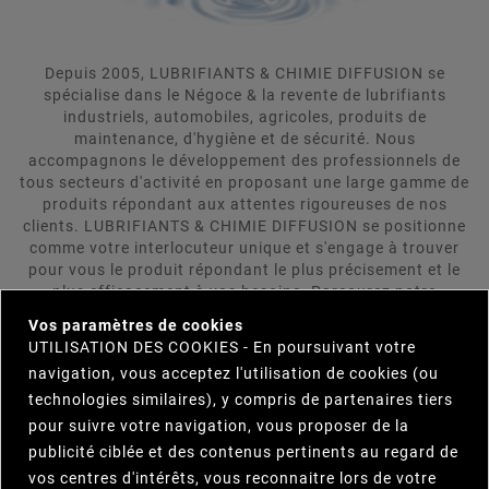
Depuis 2005, LUBRIFIANTS & CHIMIE DIFFUSION se
spécialise dans le Négoce & la revente de lubrifiants
industriels, automobiles, agricoles, produits de
maintenance, d'hygiène et de sécurité. Nous
accompagnons le développement des professionnels de
tous secteurs d'activité en proposant une large gamme de
produits répondant aux attentes rigoureuses de nos
clients. LUBRIFIANTS & CHIMIE DIFFUSION se positionne
comme votre interlocuteur unique et s'engage à trouver
pour vous le produit répondant le plus précisement et le
plus efficacement à vos besoins. Parcourez notre
×
catalogue et n'hésitez pas à nous contacter.
Vos paramètres de cookies
UTILISATION DES COOKIES - En poursuivant votre
navigation, vous acceptez l'utilisation de cookies (ou

INFORMATIONS
technologies similaires), y compris de partenaires tiers
pour suivre votre navigation, vous proposer de la

NOTRE SOCIÉTÉ
publicité ciblée et des contenus pertinents au regard de
vos centres d'intérêts, vous reconnaitre lors de votre