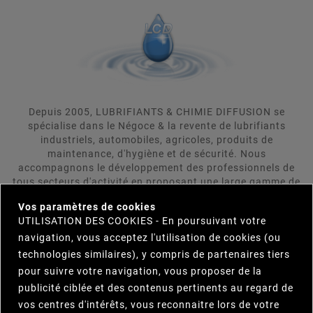
Depuis 2005, LUBRIFIANTS & CHIMIE DIFFUSION se
spécialise dans le Négoce & la revente de lubrifiants
industriels, automobiles, agricoles, produits de
maintenance, d'hygiène et de sécurité. Nous
accompagnons le développement des professionnels de
tous secteurs d'activité en proposant une large gamme de
×
produits répondant aux attentes rigoureuses de nos
Vos paramètres de cookies
clients. LUBRIFIANTS & CHIMIE DIFFUSION se positionne
UTILISATION DES COOKIES - En poursuivant votre
comme votre interlocuteur unique et s'engage à trouver
navigation, vous acceptez l'utilisation de cookies (ou
pour vous le produit répondant le plus précisement et le
plus efficacement à vos besoins. Parcourez notre
technologies similaires), y compris de partenaires tiers
catalogue et n'hésitez pas à nous contacter.
pour suivre votre navigation, vous proposer de la
publicité ciblée et des contenus pertinents au regard de
vos centres d'intérêts, vous reconnaitre lors de votre

INFORMATIONS