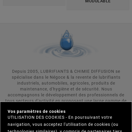
MODULABLE
Depuis 2005, LUBRIFIANTS & CHIMIE DIFFUSION se
spécialise dans le Négoce & la revente de lubrifiants
industriels, automobiles, agricoles, produits de
maintenance, d'hygiène et de sécurité. Nous
accompagnons le développement des professionnels de
tous secteurs d'activité en proposant une large gamme de
×
produits répondant aux attentes rigoureuses de nos
Vos paramètres de cookies
clients. LUBRIFIANTS & CHIMIE DIFFUSION se positionne
UTILISATION DES COOKIES - En poursuivant votre
comme votre interlocuteur unique et s'engage à trouver
pour vous le produit répondant le plus précisement et le
navigation, vous acceptez l'utilisation de cookies (ou
plus efficacement à vos besoins. Parcourez notre
technologies similaires), y compris de partenaires tiers