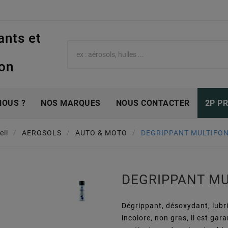
ants et
e
ion
NOUS ?
NOS MARQUES
NOUS CONTACTER
2P P
eil
AEROSOLS
AUTO & MOTO
DEGRIPPANT MULTIFO
DEGRIPPANT M
Dégrippant, désoxydant, lubri
incolore, non gras, il est gar