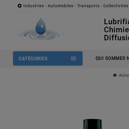

Industries - Automobiles - Transports - Collectivités
Lubrifi
Chimi
Diffus

QUI SOMMES 
CATÉGORIES
Accu