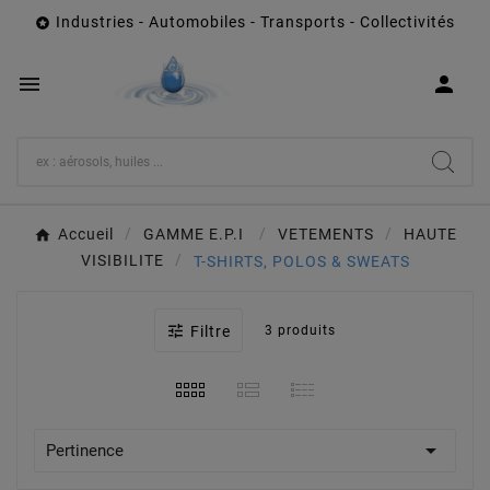
Industries - Automobiles - Transports - Collectivités



Accueil
GAMME E.P.I
VETEMENTS
HAUTE
VISIBILITE
T-SHIRTS, POLOS & SWEATS

Filtre
3 produits

Pertinence