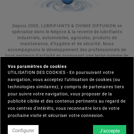
Depuis 2005, LUBRIFIANTS & CHIMIE DIFFUSION se
spécialise dans le Négoce & la revente de lubrifiants
industriels, automobiles, agricoles, produits de
maintenance, d'hygiène et de sécurité. Nous
accompagnons le développement des professionnels de
tous secteurs d'activité en proposant une large gamme de
×
produits répondant aux attentes rigoureuses de nos
Vos paramètres de cookies
clients. LUBRIFIANTS & CHIMIE DIFFUSION se positionne
UTILISATION DES COOKIES - En poursuivant votre
comme votre interlocuteur unique et s'engage à trouver
navigation, vous acceptez l'utilisation de cookies (ou
pour vous le produit répondant le plus précisement et le
plus efficacement à vos besoins. Parcourez notre
technologies similaires), y compris de partenaires tiers
catalogue et n'hésitez pas à nous contacter.
pour suivre votre navigation, vous proposer de la
publicité ciblée et des contenus pertinents au regard de
vos centres d'intérêts, vous reconnaitre lors de votre

INFORMATIONS
prochaine visite et sécuriser votre connexion.

NOTRE SOCIÉTÉ
Configurer
J'accepte