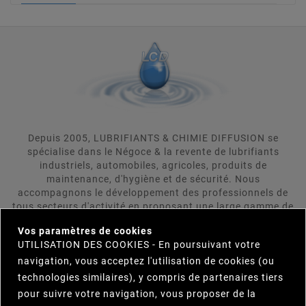
Depuis 2005, LUBRIFIANTS & CHIMIE DIFFUSION se
spécialise dans le Négoce & la revente de lubrifiants
industriels, automobiles, agricoles, produits de
maintenance, d'hygiène et de sécurité. Nous
accompagnons le développement des professionnels de
tous secteurs d'activité en proposant une large gamme de
×
produits répondant aux attentes rigoureuses de nos
Vos paramètres de cookies
clients. LUBRIFIANTS & CHIMIE DIFFUSION se positionne
UTILISATION DES COOKIES - En poursuivant votre
comme votre interlocuteur unique et s'engage à trouver
navigation, vous acceptez l'utilisation de cookies (ou
pour vous le produit répondant le plus précisement et le
plus efficacement à vos besoins. Parcourez notre
technologies similaires), y compris de partenaires tiers
catalogue et n'hésitez pas à nous contacter.
pour suivre votre navigation, vous proposer de la