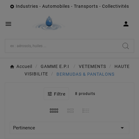
Industries - Automobiles - Transports - Collectivités



Accueil
GAMME E.P.I
VETEMENTS
HAUTE
VISIBILITE
BERMUDAS & PANTALONS

Filtre
8 produits

Pertinence