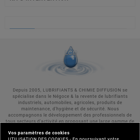
KIT D'INTERVENTION
Depuis 2005, LUBRIFIANTS & CHIMIE DIFFUSION se
spécialise dans le Négoce & la revente de lubrifiants
industriels, automobiles, agricoles, produits de
maintenance, d'hygiène et de sécurité. Nous
accompagnons le développement des professionnels de
tous secteurs d'activité en proposant une large gamme de
×
produits répondant aux attentes rigoureuses de nos
Vos paramètres de cookies
clients. LUBRIFIANTS & CHIMIE DIFFUSION se positionne
UTILISATION DES COOKIES - En poursuivant votre