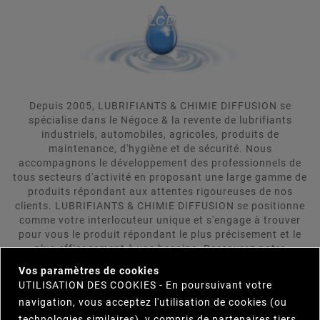
Depuis 2005, LUBRIFIANTS & CHIMIE DIFFUSION se
spécialise dans le Négoce & la revente de lubrifiants
industriels, automobiles, agricoles, produits de
maintenance, d'hygiène et de sécurité. Nous
accompagnons le développement des professionnels de
tous secteurs d'activité en proposant une large gamme de
produits répondant aux attentes rigoureuses de nos
clients. LUBRIFIANTS & CHIMIE DIFFUSION se positionne
comme votre interlocuteur unique et s'engage à trouver
pour vous le produit répondant le plus précisement et le
plus efficacement à vos besoins. Parcourez notre
×
catalogue et n'hésitez pas à nous contacter.
Vos paramètres de cookies
UTILISATION DES COOKIES - En poursuivant votre
navigation, vous acceptez l'utilisation de cookies (ou

INFORMATIONS
technologies similaires), y compris de partenaires tiers