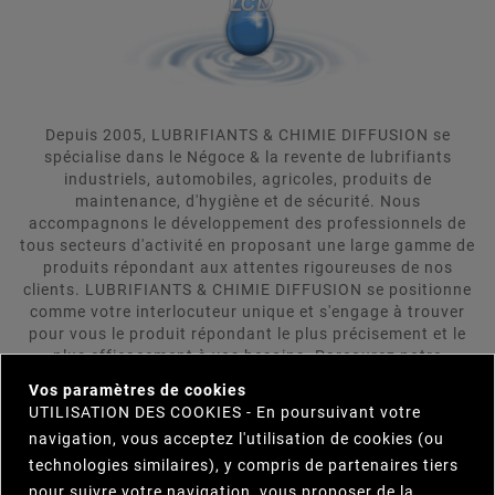
Depuis 2005, LUBRIFIANTS & CHIMIE DIFFUSION se
spécialise dans le Négoce & la revente de lubrifiants
industriels, automobiles, agricoles, produits de
maintenance, d'hygiène et de sécurité. Nous
accompagnons le développement des professionnels de
tous secteurs d'activité en proposant une large gamme de
produits répondant aux attentes rigoureuses de nos
clients. LUBRIFIANTS & CHIMIE DIFFUSION se positionne
comme votre interlocuteur unique et s'engage à trouver
pour vous le produit répondant le plus précisement et le
plus efficacement à vos besoins. Parcourez notre
×
catalogue et n'hésitez pas à nous contacter.
Vos paramètres de cookies
UTILISATION DES COOKIES - En poursuivant votre
navigation, vous acceptez l'utilisation de cookies (ou

INFORMATIONS
technologies similaires), y compris de partenaires tiers
pour suivre votre navigation, vous proposer de la