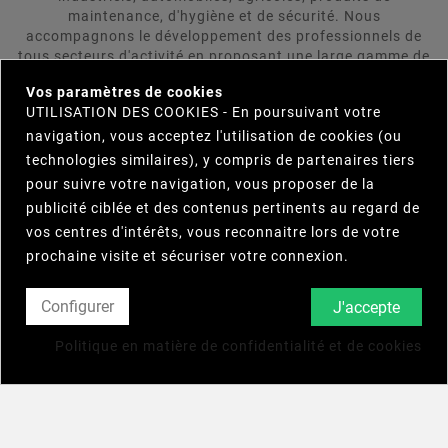
maintenance, d'hygiène et de sécurité. Nous
accompagnons le développement des professionnels de
tous secteurs d'activité en proposant une large gamme de
×
produits répondant aux attentes rigoureuses de nos
Vos paramètres de cookies
clients. LUBRIFIANTS & CHIMIE DIFFUSION se positionne
UTILISATION DES COOKIES - En poursuivant votre
comme votre interlocuteur unique et s'engage à trouver
pour vous le produit répondant le plus précisement et le
navigation, vous acceptez l'utilisation de cookies (ou
plus efficacement à vos besoins. Parcourez notre
technologies similaires), y compris de partenaires tiers
catalogue et n'hésitez pas à nous contacter.
pour suivre votre navigation, vous proposer de la
publicité ciblée et des contenus pertinents au regard de
vos centres d'intérêts, vous reconnaitre lors de votre

INFORMATIONS
prochaine visite et sécuriser votre connexion.

NOTRE SOCIÉTÉ
Configurer
J'accepte

VOTRE COMPTE
Politique en matière de confidentialité et de cookies
© 2025 - Lubrifiants Chimie Diffusion - Quatrys Agence
Globale En Communication Digitale